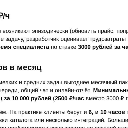
₽/ч
и возникают эпизодически (обновить прайс, поп
е задачу, разработчик оценивает трудозатраты 
ремя специалиста
по ставке
3000 рублей за ч
ов в месяц
мелких и средних задач выгоднее месячный па
череди, общий чат и онлайн-отчёт.
Минимальны
ц за 10 000 рублей
(
2500 ₽/час
вместо 3000 ₽ п
м. На практике клиенты берут и
6, и 10 часов
т
авки каталога или несколько интеграций. Больш