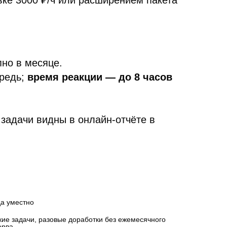
вке 3000 ₽/ч или расширением пакета
пно в месяце.
ередь;
время реакции — до 8 часов
 задачи видны в онлайн-отчёте в
да уместно
кие задачи, разовые доработки без ежемесячного 
ерва