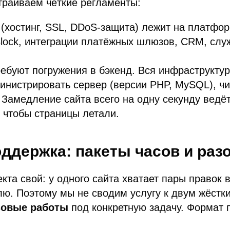
траиваем чёткие регламенты:
 (хостинг, SSL, DDoS-защита) лежит на платфо
Block, интеграции платёжных шлюзов, CRM, слу
ебуют погружения в бэкенд. Вся инфраструктур
нистрировать сервер (версии PHP, MySQL), чис
. Замедление сайта всего на одну секунду вед
 чтобы страницы летали.
оддержка: пакеты часов и ра
та свой: у одного сайта хватает пары правок в
лю. Поэтому мы не сводим услугу к двум жёстк
зовые работы
под конкретную задачу. Формат 