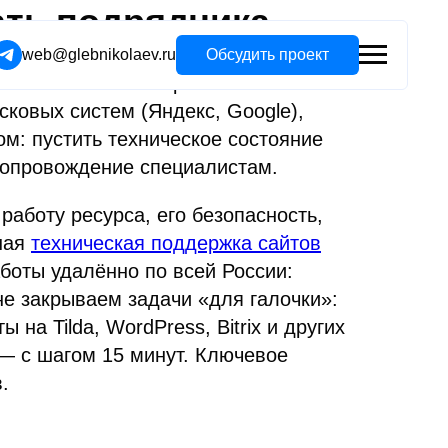
ать подрядчика
web@glebnikolaev.ru
Обсудить проект
а начинается его реальная жизнь:
ковых систем (Яндекс, Google),
м: пустить техническое состояние
сопровождение специалистам.
аботу ресурса, его безопасность,
ная
техническая поддержка сайтов
боты удалённо по всей России:
не закрываем задачи «для галочки»:
на Tilda, WordPress, Bitrix и других
— с шагом 15 минут. Ключевое
.