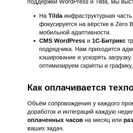
поддержки WordPress и Tilda, мы выс
На
Tilda
инфраструктурная часть
фокусируется на вёрстке в Zero 
мобильной адаптивности.
CMS WordPress
и
1С-Битрикс
тр
подрядчика. Нам приходится адми
кэширование и ускорять загрузку
оптимизируем скрипты и графику,
Как оплачивается техп
Объём сопровождения у каждого проек
доработок и интеграций каждую неде
оплаченных часов
на месяц или
ра
ваших задач.