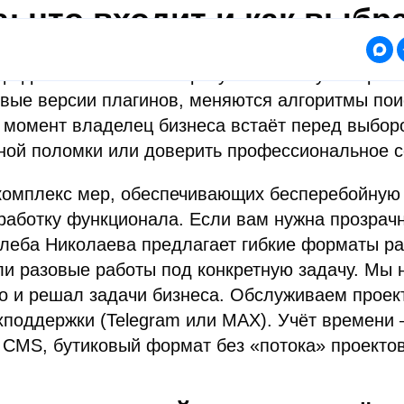
: что входит и как выбр
фровой механизм. Сразу после запуска проект
ые версии плагинов, меняются алгоритмы поис
 момент владелец бизнеса встаёт перед выборо
зной поломки или доверить профессиональное 
комплекс мер, обеспечивающих бесперебойную р
работку функционала. Если вам нужна прозрач
Глеба Николаева предлагает гибкие форматы ра
ли разовые работы под конкретную задачу. Мы 
 и решал задачи бизнеса. Обслуживаем проекты 
хподдержки (Telegram или MAX). Учёт времени 
CMS, бутиковый формат без «потока» проектов